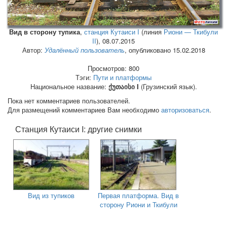
Вид в сторону тупика
,
станция Кутаиси I
(линия
Риони — Ткибули
II
),
08.07.2015
Автор:
Удалённый пользователь
, опубликовано 15.02.2018
Просмотров: 800
Тэги:
Пути и платформы
Национальное название:
ქუთაისი I
(Грузинский язык).
Пока нет комментариев пользователей.
Для размещений комментариев Вам необходимо
авторизоваться
.
Станция Кутаиси I: другие снимки
Вид из тупиков
Первая платформа. Вид в
сторону Риони и Ткибули