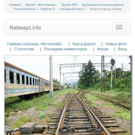
Главная
Проект «Фотолинии»
Грузия (ГР)
Грузинская железная дорога
Участок Риони — Ткибули II
станция Кутаиси I
Вид в сторону тупика
Railwayz.info
Toggle
navigatio
Главная страница «Фотолиний»
Карта дороги
Новые фото
Статистика
Последние комментарии
Форум
Вход