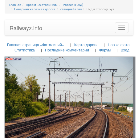
Главная
Проект «Фотолинии»
Россия (РЖД)
Северная железная дорога
станция Галич
Вид в сторону Буя
Railwayz.info
Toggle
navigatio
Главная страница «Фотолиний»
Карта дороги
Новые фото
Статистика
Последние комментарии
Форум
Вход