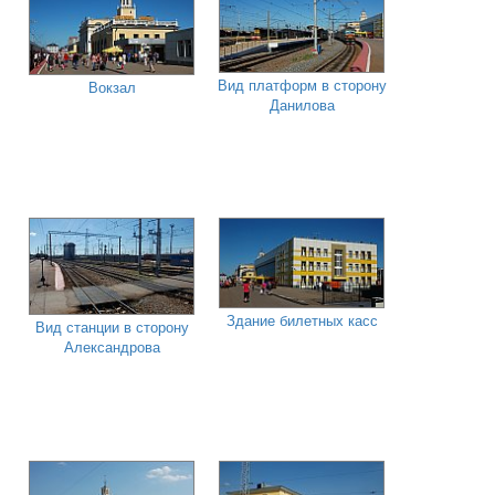
Вид платформ в сторону
Вокзал
Данилова
Здание билетных касс
Вид станции в сторону
Александрова