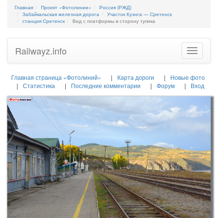
Главная
Проект «Фотолинии»
Россия (РЖД)
Забайкальская железная дорога
Участок Куэнга — Сретенск
станция Сретенск
Вид с платформы в сторону тупика
Railwayz.info
Toggle
navigatio
Главная страница «Фотолиний»
Карта дороги
Новые фото
Статистика
Последние комментарии
Форум
Вход