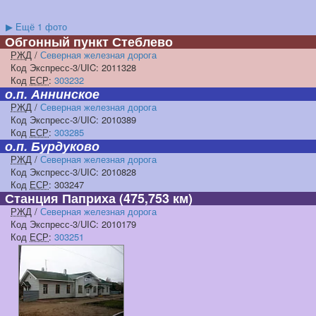
▶
Ещё 1 фото
Обгонный пункт Стеблево
РЖД
/
Северная железная дорога
Код Экспресс-3/UIC: 2011328
Код
ЕСР
:
303232
о.п. Аннинское
РЖД
/
Северная железная дорога
Код Экспресс-3/UIC: 2010389
Код
ЕСР
:
303285
о.п. Бурдуково
РЖД
/
Северная железная дорога
Код Экспресс-3/UIC: 2010828
Код
ЕСР
: 303247
Станция Паприха
(475,753 км)
РЖД
/
Северная железная дорога
Код Экспресс-3/UIC: 2010179
Код
ЕСР
:
303251