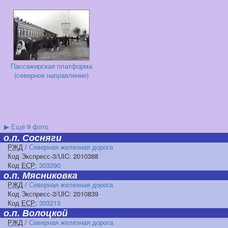
Пассажирская платформа
(северное направление)
▶
Ещё 9 фото
о.п. Сосняги
РЖД
/
Северная железная дорога
Код Экспресс-3/UIC: 2010388
Код
ЕСР
:
303290
о.п. Мясниковка
РЖД
/
Северная железная дорога
Код Экспресс-3/UIC: 2010839
Код
ЕСР
:
303213
о.п. Волоцкой
РЖД
/
Северная железная дорога