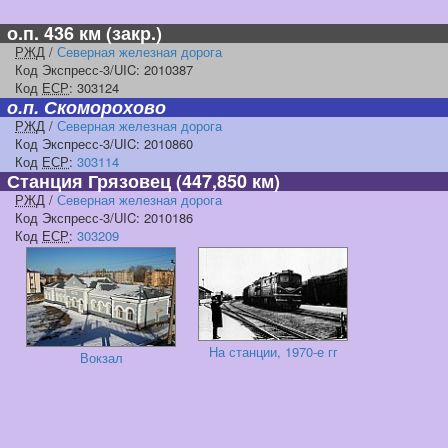
о.п. 436 км
(закр.)
РЖД
/
Северная железная дорога
Код Экспресс-3/UIC: 2010387
Код
ЕСР
: 303124
о.п. Скоморохово
РЖД
/
Северная железная дорога
Код Экспресс-3/UIC: 2010860
Код
ЕСР
:
303114
Станция Грязовец
(447,850 км)
РЖД
/
Северная железная дорога
Код Экспресс-3/UIC: 2010186
Код
ЕСР
:
303209
На станции, 1970-е гг
Вокзал