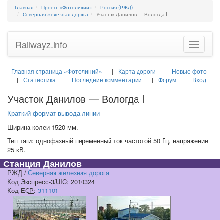
Главная
Проект «Фотолинии»
Россия (РЖД)
Северная железная дорога
Участок Данилов — Вологда I
Railwayz.info
Toggle
navigatio
Главная страница «Фотолиний»
Карта дороги
Новые фото
Статистика
Последние комментарии
Форум
Вход
Участок Данилов — Вологда I
Краткий формат вывода линии
Ширина колеи 1520 мм.
Тип тяги: однофазный переменный ток частотой 50 Гц, напряжение
25 кВ.
Станция Данилов
РЖД
/
Северная железная дорога
Код Экспресс-3/UIC: 2010324
Код
ЕСР
:
311101