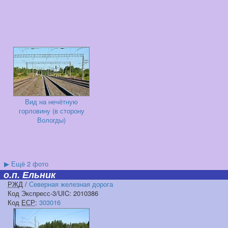
Вид на нечётную
горловину (в сторону
Вологды)
▶
Ещё 2 фото
о.п. Ельник
РЖД
/
Северная железная дорога
Код Экспресс-3/UIC: 2010386
Код
ЕСР
:
303016