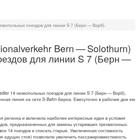
изкопольных поездов для линии S 7 (Берн — Ворб).
nalverkehr Bern — Solothurn)
оездов для линии S 7 (Берн —
dler 14 низкопольных поездов для линии S 7 (Берн — Ворб),
нная линия на сети S-Bahn Берна. Ежесуточно в рабочие дни ею
я региона и включила наиболее интересные идеи в условия
здов, предназначенных для замены устаревших трехвагонных.
 все 14 поездов и списать старые. Увеличенная составность
ля едущих стоя) позволили увеличить пассажировместимость