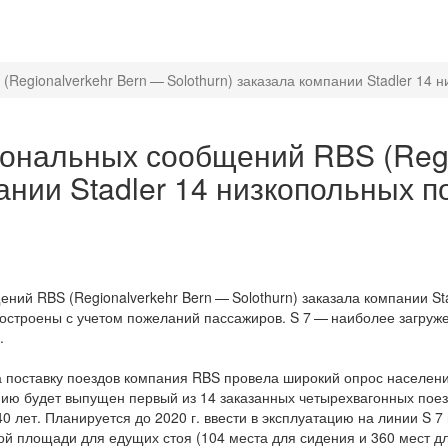
egionalverkehr Bern — Solothurn) заказала компании Stadler 14 н
ональных сообщений RBS (Regio
ании Stadler 14 низкопольных п
ий RBS (Regionalverkehr Bern — Solothurn) заказала компании Sta
построены с учетом пожеланий пассажиров. S 7 — наиболее загруже
.
 поставку поездов компания RBS провела широкий опрос населени
линию будет выпущен первый из 14 заказанных четырехвагонных пое
0 лет. Планируется до 2020 г. ввести в эксплуатацию на линии S 7
ой площади для едущих стоя (104 места для сидения и 360 мест д