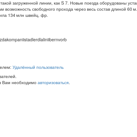
а такой загруженной линии, как S 7. Новые поезда оборудованы ус
 возможность свободного прохода через весь состав длиной 60 м.
ила 134 млн швейц. фр.
dakompaniistadlerdlaliniibernvorb
телем:
Удалённый пользователь
вателей.
в Вам необходимо
авторизоваться
.