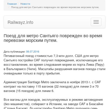
Главная
Новости
Поезд для метро Сантьяго поврежден во время перевозки морским путем.
Railwayz.info
Toggle
navigatio
Поезд для метро Сантьяго поврежден во время
перевозки морским путем.
Дата публикации:
08.07.2016
Пятивагонный поезд стоимостью 7,3 млн долл. США для метро
Сантьяго постройки CAF получил повреждения, исключающие его
восстановление, во время следования морем из порта Лима (Перу)
в Вальпараисо (Чили). Масштабы разрушения вагонов поезда стали
очевидными только в порту прибытия.
Администрация Santiago Metro заключила в ноябре 2013 г. с CAF
контракт на поставку 115 вагонов (22 поездов) для линии 3 и 70
вагонов (15 поездов) для линии 6.
Все вагоны для поездов, эксплуатируемых в режиме автоведения
(без машинистов), собирают в Испании, на заводе CAF в Беасайне
(Страна Басков). До катастрофы Santiago Metro получила семь