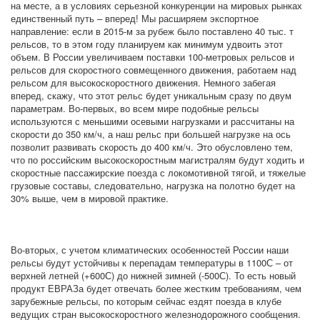
на месте, а в условиях серьезной конкуренции на мировых рынках
единственный путь – вперед! Мы расширяем экспортное
направление: если в 2015-м за рубеж было поставлено 40 тыс. т
рельсов, то в этом году планируем как минимум удвоить этот
объем. В России увеличиваем поставки 100-метровых рельсов и
рельсов для скоростного совмещенного движения, работаем над
рельсом для высокоскоростного движения. Немного забегая
вперед, скажу, что этот рельс будет уникальным сразу по двум
параметрам. Во-первых, во всем мире подобные рельсы
используются с меньшими осевыми нагрузками и рассчитаны на
скорости до 350 км/ч, а наш рельс при большей нагрузке на ось
позволит развивать скорость до 400 км/ч. Это обусловлено тем,
что по российским высокоскоростным магистралям будут ходить и
скоростные пассажирские поезда с локомотивной тягой, и тяжелые
грузовые составы, следовательно, нагрузка на полотно будет на
30% выше, чем в мировой практике.
Во-вторых, с учетом климатических особенностей России наши
рельсы будут устойчивы к перепадам температуры в 1100С – от
верхней летней (+600С) до нижней зимней (-500С). То есть новый
продукт ЕВРАЗа будет отвечать более жестким требованиям, чем
зарубежные рельсы, по которым сейчас ездят поезда в клубе
ведущих стран высокоскоростного железнодорожного сообщения.