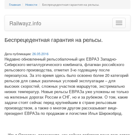
Главная
Новости
Беспрецедентная гарантия на рельсы.
Railwayz.info
Toggle
navigatio
Беспрецедентная гарантия на рельсы.
Дата публикации:
26.05.2016
Недавно обновленный рельсобалочный цех ЕВРАЗ Западно-
Сибирского металлургического комбината, флагман российского
рельсового производства, отметил 3-ю годовщину после
перезапуска. За это время здесь было освоено более 20 категорий
рельсов для самых различных условий эксплуатации – для
высоких скоростей, сложных участков маршрутов, экстремально
низких температур. Новые рельсы ЕВРАЗа уже уложены не только
на железных дорогах России и СНГ, но и за рубежом. О том, какие
задачи стоят сейчас перед крупнейшим в стране рельсовым
производством, а также о многом другом рассказывает вице-
президент ЕВРАЗа по продажам и логистике Илья Широкоброд.
– Илья Олегович, расскажите, как сейчас работает ваше рельсовое