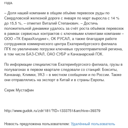
года.
– Доля нашей компании в общем объёме перевозок руды по
Свердловской железной дороге с января по март выросла с 14 %
до 15,5 %, – отметил Виталий Степанович. – Достичь
положительной динамики удалось за счёт роста объёмов перевозок
в рамках сервисных контрактов с ключевыми клиентами компании –
ООО «ТК ЕвразХолдинг», ОК РУСАЛ, а также благодаря работе
сотрудников коммерческого центра Екатеринбургского филиала
ПГК по увеличению погрузки ключевых грузоотправителей региона,
в том числе БАЗ-СУАЛ, ОАО СУБР и Качканарский ГОК.
По информации специалистов Екатеринбургского филиала, грузы в
полувагонах в первом квартале следовали со станций: Бокситы,
Качканар, Климки, УАЗ – в местном сообщении и по России. Также
они отправлялись на экспорт в Китай и в страны Европы.
Серик Мустафин
http://www.gudok.ru/zdr/181/?ID=1333751&archive=39379
Новость предложена пользователем:
Удалённый пользователь