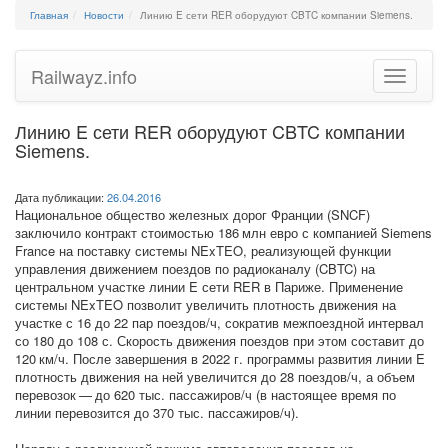
Главная
Новости
Линию E сети RER оборудуют CBTC компании Siemens.
Railwayz.info
Toggle
navigatio
Линию E сети RER оборудуют CBTC компании
Siemens.
Дата публикации:
26.04.2016
Национальное общество железных дорог Франции (SNCF)
заключило контракт стоимостью 186 млн евро с компанией Siemens
France на поставку системы NExTEO, реализующей функции
управления движением поездов по радиоканалу (CBTC) на
центральном участке линии E сети RER в Париже. Применение
системы NExTEO позволит увеличить плотность движения на
участке с 16 до 22 пар поездов/ч, сократив межпоездной интервал
со 180 до 108 с. Скорость движения поездов при этом составит до
120 км/ч. После завершения в 2022 г. программы развития линии E
плотность движения на ней увеличится до 28 поездов/ч, а объем
перевозок — до 620 тыс. пассажиров/ч (в настоящее время по
линии перевозится до 370 тыс. пассажиров/ч).