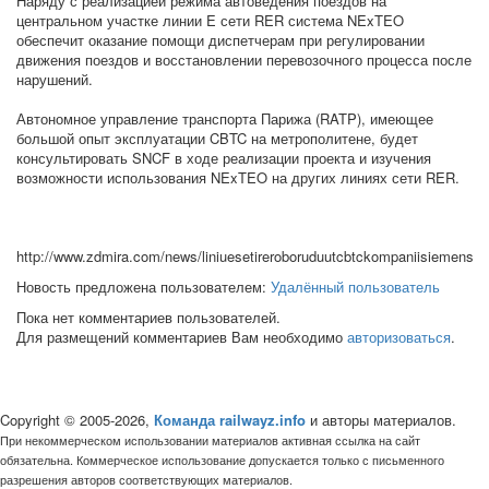
Наряду с реализацией режима автоведения поездов на
центральном участке линии E сети RER система NExTEO
обеспечит оказание помощи диспетчерам при регулировании
движения поездов и восстановлении перевозочного процесса после
нарушений.
Автономное управление транспорта Парижа (RATP), имеющее
большой опыт эксплуатации CBTC на метрополитене, будет
консультировать SNCF в ходе реализации проекта и изуче­ния
возможности использования NExTEO на других линиях сети RER.
http://www.zdmira.com/news/liniuesetireroboruduutcbtckompaniisiemens
Новость предложена пользователем:
Удалённый пользователь
Пока нет комментариев пользователей.
Для размещений комментариев Вам необходимо
авторизоваться
.
Copyright © 2005-2026,
Команда railwayz.info
и авторы материалов.
При некоммерческом использовании материалов активная ссылка на сайт
обязательна. Коммерческое использование допускается только с письменного
разрешения авторов соответствующих материалов.