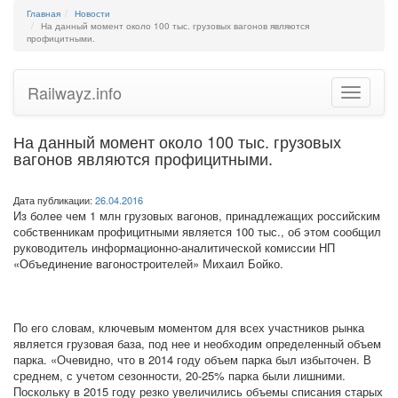
Главная
Новости
На данный момент около 100 тыс. грузовых вагонов являются
профицитными.
Railwayz.info
Toggle
navigatio
На данный момент около 100 тыс. грузовых
вагонов являются профицитными.
Дата публикации:
26.04.2016
Из более чем 1 млн грузовых вагонов, принадлежащих российским
собственникам профицитными является 100 тыс., об этом сообщил
руководитель информационно-аналитической комиссии НП
«Объединение вагоностроителей» Михаил Бойко.
По его словам, ключевым моментом для всех участников рынка
является грузовая база, под нее и необходим определенный объем
парка. «Очевидно, что в 2014 году объем парка был избыточен. В
среднем, с учетом сезонности, 20-25% парка были лишними.
Поскольку в 2015 году резко увеличились объемы списания старых