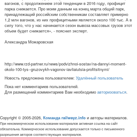
вагонов, с продолжением этой тенденции в 2016 году, профицит
парка снижается. Про моим данным на конец марта общий парк,
принадлежащий российским собственникам составляет примерно
1,2 млн вагонов, из них профицитными является около 100 тыс. А в
силу того, что у нас начинается сезон вывоза массовых грузов этот
объем будет снижается», - пояснил эксперт.
Александра Можаровская
http://www.rzd-partner.ru/news/podvizhnoi-sostav/na-dannyi-moment-
okolo-100-tys--gruzovykh-vagonov-iavliaiutsia-profitsitnymi/
Новость предложена пользователем:
Удалённый пользователь
Пока нет комментариев пользователей.
Для размещений комментариев Вам необходимо
авторизоваться
.
Copyright © 2005-2026,
Команда railwayz.info
и авторы материалов.
При некоммерческом использовании материалов активная ссылка на сайт
обязательна. Коммерческое использование допускается только с письменного
разрешения авторов соответствующих материалов.