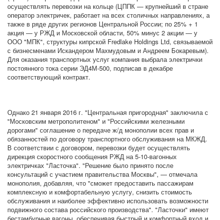
осуществлять перевозки на кольце (ЦППК — крупнейший в стране
оператор электричек, работает на всех столичных направлениях, а
также в ряде других регионов Центральной России; по 25% + 1
акция — у РЖД и Московской области, 50% минус 2 акции — у
ООО "МПК", структуры кипрской Fredlake Holdings Ltd, связываемой
с бизнесменами Искандером Махмудовым и Андреем Бокаревым).
Для оказания транспортных услуг компания выбрала электрички
постоянного тока серии ЭД4М-500, подписав в декабре
соответствующий контракт.
Однако 21 января 2016 г. "Центральная пригородная" заключила с
"Московским метрополитеном" и "Российскими железными
дорогами" соглашение о передаче ж/д монополии всех прав и
обязанностей по договору транспортного обслуживания на МКЖД.
В соответствии с договором, перевозки будет осуществлять
дирекция скоростного сообщения РЖД на 5-10-вагонных
электричках "Ласточка". "Решение было принято после
консультаций с участием правительства Москвы", — отмечала
монополия, добавляя, что "сможет предоставить пассажирам
комплексную и комфортабельную услугу, снизить стоимость
обслуживания и наиболее эффективно использовать возможности
подвижного состава российского производства". "Ласточки" имеют
бестамбурные вагоны, обеспечивая быстрый и комфортный вход и