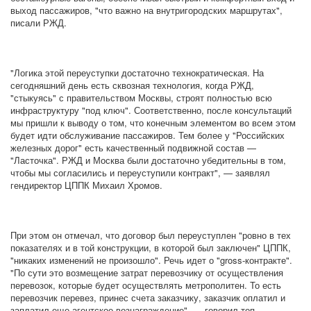
выход пассажиров, "что важно на внутригородских маршрутах",
писали РЖД.
"Логика этой переуступки достаточно технократическая. На
сегодняшний день есть сквозная технология, когда РЖД,
"стыкуясь" с правительством Москвы, строят полностью всю
инфраструктуру "под ключ". Соответственно, после консультаций
мы пришли к выводу о том, что конечным элементом во всем этом
будет идти обслуживание пассажиров. Тем более у "Российских
железных дорог" есть качественный подвижной состав —
"Ласточка". РЖД и Москва были достаточно убедительны в том,
чтобы мы согласились и переуступили контракт", — заявлял
гендиректор ЦППК Михаил Хромов.
При этом он отмечал, что договор был переуступлен "ровно в тех
показателях и в той конструкции, в которой был заключен" ЦППК,
"никаких изменений не произошло". Речь идет о "gross-контракте".
"По сути это возмещение затрат перевозчику от осуществления
перевозок, которые будет осуществлять метрополитен. То есть
перевозчик перевез, принес счета заказчику, заказчик оплатил и
заплатил еще агентское вознаграждение", — говорил топ-