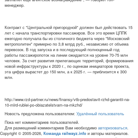
менеджер.
Контракт с "Центральной пригородной" должен был действовать 15
лет с начала транспортировки пассажиров. Все это время ЦППК
ежегодно получала бы из столичного бюджета через "Московский
метрополитен" примерно по 3,8 млрд руб., независимо от объема
перевозок. В год запуска и в последующий полноценный год
работы пассажиропоток на линии ожидается на уровне 70-75 млн
человек. За счет развития прилегающих территорий, формирования
новой инфраструктуры к 2020 г., по оценкам инициаторов проекта,
эта цифра вырастет до 150 млн, а к 2025 г. — приблизится к 300
млн.
http://www.rzd-partner.ru/news/finansy/vtb-predostavit-rzhd-garantii-na-
10-mlrd-rublei-po-obiazatelstvam-na-mkzhd/
Новость предложена пользователем:
Удалённый пользователь
Пока нет комментариев пользователей.
Для размещений комментариев Вам необходимо
авторизоваться
.
Copyright © 2005-2026,
Команда railwayz.info
и авторы материалов.