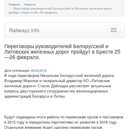
Главная
Новости
Переговоры руководителей Белорусской и Литовских железных дорог
пройдут в Бресте 25—26 февраля.
Railwayz.info
Toggle
navigatio
Переговоры руководителей Белорусской и
Литовских железных дорог пройдут в Бресте 25
—26 февраля.
Дата публикации:
26.02.2016
В ходе переговоров Начальник Белорусской железной дороги
Владимир Морозов и генеральный директор АО «Литовские
железные дороги» Стасис Дайлидка рассмотрят актуальные
вопросы двустороннего сотрудничества железнодорожных
администраций Беларуси и Литвы.
Будут подведены итоги работы по перевозкам грузов и пассажиров
в 2015 году и определены перспективы их развития в 2016 году.
Отдельное внимание будет уделено перевозкам грузов