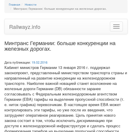
Главная
Новости
Минтранс Германии: больше конкуренции на железных дорогах.
Railwayz.info
Toggle
navigatio
Минтранс Германии: больше конкуренции на
железных дорогах.
Дата публикации:
19.02.2016
Кабинет министров ­Германии 13 января 2016 г. поддержал
законопроект, представленный министерством транспорта страны и
направленный на развитие конкуренции на железнодорожном
транспорте. Наиболее важной новацией станет возложение на
железные дороги Германии (DB) обязанности заранее
согласовывать с Федеральным железнодорожным агентством
Германии (EBA) тарифы на выделение пропускной способности (т.
е. ниток графика) перевозчикам. В настоящее время EBA может
контролировать эти тарифы, но уже после их введения, что
затрудняет оперативное реагирование. Цель принятия нового
закона состоит в том, чтобы исключить дискриминацию при
доступе к железнодорожной инфраструктуре и сделать процесс
формирования тарифов на выделение пропускной способности