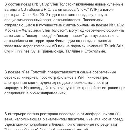
В состав поезда № 31/32 "Лев Толстой" включены новые купейные
вагоны и СВ габарита RIC, вагон класса "Люкс" (VIP) и вагон-
ресторан. С ноября 2012 года в составе поезда курсирует
специализированный вагон-автомобилевоз. Пассажиры,
отправляющиеся в путешествие с автомобилем на поезде № 31/32
Москва – Хельсинки "Лев Толстой", могут одновременно оформить
автопакеты "поезд - поезд" и "поезд - паром" для путешествия с
автомобилем по территории Финляндии на поездах финских
железных дорог компании VR или на паромах компаний Tallink Silja
Oyj и Finnlines Oyj в Травемюнде, Таллине и Стокгольме.
В поезде "Лев Толстой" предоставляются самые современные
сервисы: интернет, просмотр фильмов в Wi-Fi кинотеатре,
электронные книги, аудиогид по достопримечательностям
маршрута. На поезд действует услуга электронной регистрации при
следовании в обоих направлениях.
В интерьере вагона-ресторана воссоздана атмосфера начала 20
века, напоминающая о знаменитом писателе, чье имя носит поезд.
Здесь можно попробовать блюда, приготовленные по рецептам
"Поваренной книги" Софьи Андреевны Толстой.