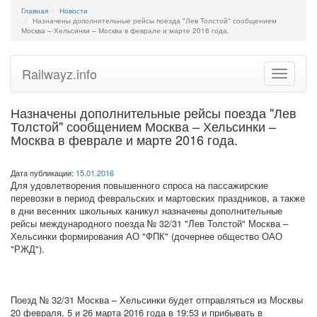
Главная
Новости
Назначены дополнительные рейсы поезда "Лев Толстой" сообщением
Москва – Хельсинки – Москва в феврале и марте 2016 года.
Railwayz.info
Toggle
navigatio
Назначены дополнительные рейсы поезда "Лев
Толстой" сообщением Москва – Хельсинки –
Москва в феврале и марте 2016 года.
Дата публикации:
15.01.2016
Для удовлетворения повышенного спроса на пассажирские
перевозки в период февральских и мартовских праздников, а также
в дни весенних школьных каникул назначены дополнительные
рейсы международного поезда № 32/31 "Лев Толстой" Москва –
Хельсинки формирования АО "ФПК" (дочернее общество ОАО
"РЖД").
Поезд № 32/31 Москва – Хельсинки будет отправляться из Москвы
20 февраля, 5 и 26 марта 2016 года в 19:53 и прибывать в