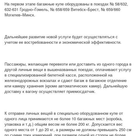
На первом этапе багажные купе оборудованы в поездах № 58/632,
632‑631 Гродно–Гомель, № 658/659 Витебск–Брест, № 659/660
Могилев–Минск.
Дальнейшее развитие новой услуги будет осуществляться с
учетом ее востребованности и экономической эффективности.
Пассажиры, желающие перевезти или доставить из одного города в
другой личные вещи в вышеназванных поездах, оплачивают услугу
в специализированной билетной кассе, расположенной на
железнодорожных вокзалах и сдают багаж в багажное отделение
или камеру хранения (кроме автоматических камер). Дальнейшую
доставку к вагону осуществляет приемосдатчик.
К отправке личных вещей в специально оборудованном купе от
одного лица принимаются не более 10 багажных мест (коробка,
упаковка и т.д.) общим весом не более 200 кг. Допускается вес
одного места от 1 до 20 кг, а размеры не должны превышать 250 см
по сумме трех измерений, при размере одной из сторон не более