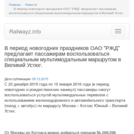
Главная
Новости
В период новогодних праздников ОАО "РЖД" предлагает пассажирам
воспользоваться специальным мультимодальным маршрутом в Великий Устюг.
Railwayz.info
Toggle
navigatio
В период новогодних праздников ОАО "РЖД"
предлагает пассажирам воспользоваться
специальным мультимодальным маршрутом в
Великий Устюг.
Дата публикации:
09.12.2015
С 23 декабря 2015 года по 10 января 2016 года (в период
новогодних и рождественских каникул) пассажиры смогут
воспользоваться услугой мультимодальных перевозок с
использованием железнодорожного и автомобильного транспорта
(поезд + автобус) по маршруту Москва – Котлас Южный – Великий
Устюг.
От Москвы до Котласа можно добраться поездом № 295/296