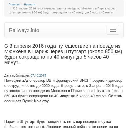
Главная
Новости
C 3 апреля 2016 года путешествие на поезде из Мюнхена в Париж через
Штутгарт (около 850 км) будет сокращено на 40 минут до 5 часов 40 минут.
Railwayz.info
Toggle
navigatio
C 3 апреля 2016 года путешествие на поезде из
Мюнхена в Париж через Штутгарт (около 850 км)
будет сокращено на 40 минут до 5 часов 40
минут.
Дата публикации:
07.10.2015
Немецкий ж/д оператор DB и французский SNCF продлили договор
о сотрудничестве до 2020 года. В результате, с 3 апреля 2016 года
путешествие на поезде из Мюнхена в Париж через Штутгарт (около
850 км) будет сокращено на 40 минут до 5 часов 40 минут. Об этом
сообщает Rynek Kolejowy.
Париж и Штутгарт будет соединять пять пар поездов в сутки
(сейчас - четыре пары). Дополнительный рейс также появится на