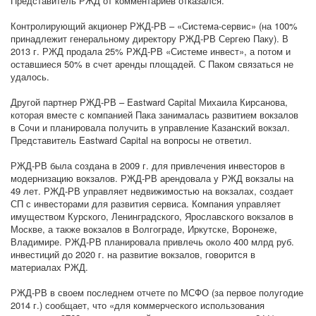
Представитель РЖД от комментариев отказался.
Контролирующий акционер РЖД-РВ – «Система-сервис» (на 100%
принадлежит генеральному директору РЖД-РВ Сергею Паку). В
2013 г. РЖД продала 25% РЖД-РВ «Системе инвест», а потом и
оставшиеся 50% в счет аренды площадей. С Паком связаться не
удалось.
Другой партнер РЖД-РВ – Eastward Capital Михаила Кирсанова,
которая вместе с компанией Пака занималась развитием вокзалов
в Сочи и планировала получить в управление Казанский вокзал.
Представитель Eastward Capital на вопросы не ответил.
РЖД-РВ была создана в 2009 г. для привлечения инвесторов в
модернизацию вокзалов. РЖД-РВ арендовала у РЖД вокзалы на
49 лет. РЖД-РВ управляет недвижимостью на вокзалах, создает
СП с инвесторами для развития сервиса. Компания управляет
имуществом Курского, Ленинградского, Ярославского вокзалов в
Москве, а также вокзалов в Волгограде, Иркутске, Воронеже,
Владимире. РЖД-РВ планировала привлечь около 400 млрд руб.
инвестиций до 2020 г. на развитие вокзалов, говорится в
материалах РЖД.
РЖД-РВ в своем последнем отчете по МСФО (за первое полугодие
2014 г.) сообщает, что «для коммерческого использования