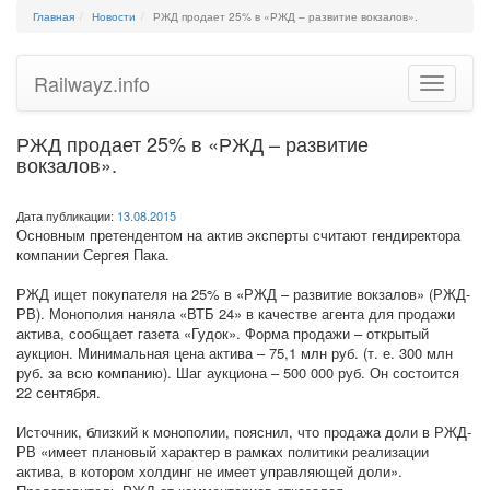
Главная
Новости
РЖД продает 25% в «РЖД – развитие вокзалов».
Railwayz.info
Toggle
navigatio
РЖД продает 25% в «РЖД – развитие
вокзалов».
Дата публикации:
13.08.2015
Основным претендентом на актив эксперты считают гендиректора
компании Сергея Пака.
РЖД ищет покупателя на 25% в «РЖД – развитие вокзалов» (РЖД-
РВ). Монополия наняла «ВТБ 24» в качестве агента для продажи
актива, сообщает газета «Гудок». Форма продажи – открытый
аукцион. Минимальная цена актива – 75,1 млн руб. (т. е. 300 млн
руб. за всю компанию). Шаг аукциона – 500 000 руб. Он состоится
22 сентября.
Источник, близкий к монополии, пояснил, что продажа доли в РЖД-
РВ «имеет плановый характер в рамках политики реализации
актива, в котором холдинг не имеет управляющей доли».