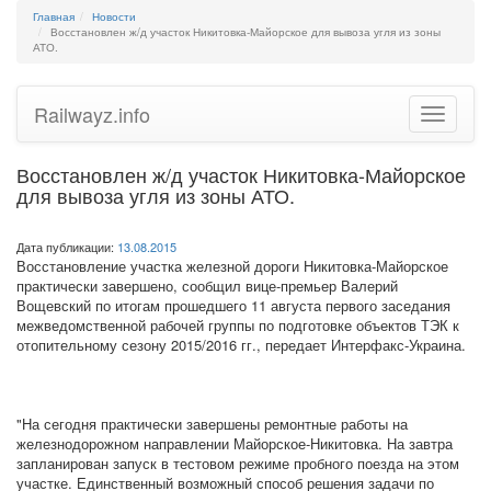
Главная
Новости
Восстановлен ж/д участок Никитовка-Майорское для вывоза угля из зоны
АТО.
Railwayz.info
Toggle
navigatio
Восстановлен ж/д участок Никитовка-Майорское
для вывоза угля из зоны АТО.
Дата публикации:
13.08.2015
Восстановление участка железной дороги Никитовка-Майорское
практически завершено, сообщил вице-премьер Валерий
Вощевский по итогам прошедшего 11 августа первого заседания
межведомственной рабочей группы по подготовке объектов ТЭК к
отопительному сезону 2015/2016 гг., передает Интерфакс-Украина.
"На сегодня практически завершены ремонтные работы на
железнодорожном направлении Майорское-Никитовка. На завтра
запланирован запуск в тестовом режиме пробного поезда на этом
участке. Единственный возможный способ решения задачи по