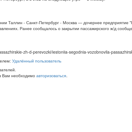
и Таллин - ­Санкт-Петербург ­- Москва — дочернее предприятие "
авлениях. Ранее сообщалось о закрытии пассажирского ж/д сообщ
passazhirskie-zh-d-perevozki/iestoniia-segodnia-vozobnovila-passazhi
телем:
Удалённый пользователь
вателей.
в Вам необходимо
авторизоваться
.