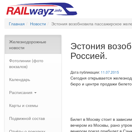
Главная
Новости
Эстония возобновила пассажирское жел
Железнодорожные
Эстония возо
новости
Россией.
Фотолинии (фото
вокзалов)
Дата публикации:
11.07.2015
Сегодня открывается железнод
Календарь
бюро и центре продажи билетов
Расписания
Карты и схемы
Подвижной состав
Билет в Москву стоит в зависим
вечером из Москвы, рано утром 
вечером поезд прибудет в Санк
Отчёты о поездках