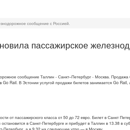
езнодорожное сообщение с Россией.
бновила пассажирское железно
орожное сообщение Таллин - Санкт–Петербург - Москва. Продажа би
 Go Rail. В Эстонии услугой продажи билетов занимается Go Rail,
ости от пассажирского класса от 50 до 72 евро. Билет в Санкт­ Пете
остановится в Санкт-­Петербурге и прибудет в Таллин в 13.38 в суб
т­-Петербург, а в 9.32 на следующее утро — в Москву.