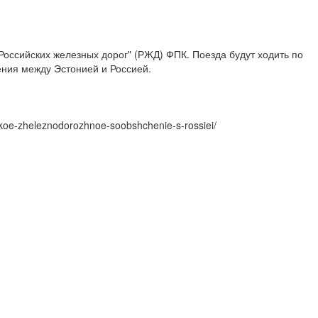
Российских железных дорог" (РЖД) ФПК. Поезда будут ходить по
ения между Эстонией и Россией.
rskoe-zheleznodorozhnoe-soobshchenie-s-rossiei/