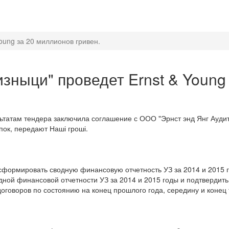
oung за 20 миллионов гривен.
изныци" проведет Ernst & Young
ьтатам тендера заключила соглашение с ООО "Эрнст энд Янг Аудит
пок, передают Наші гроші.
формировать сводную финансовую отчетность УЗ за 2014 и 2015 г
одной финансовой отчетности УЗ за 2014 и 2015 годы и подтверди
оговоров по состоянию на конец прошлого года, середину и конец 