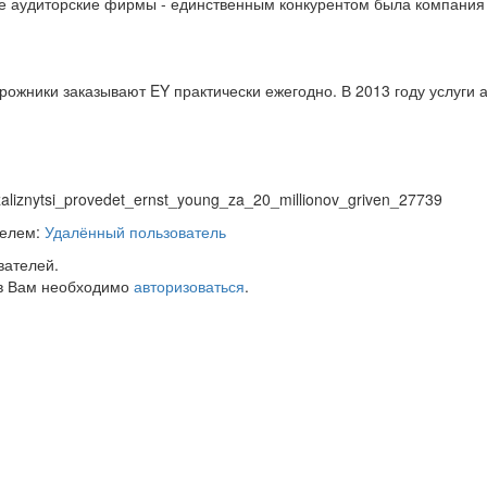
ве аудиторские фирмы - единственным конкурентом была компания P
ожники заказывают EY практически ежегодно. В 2013 году услуги ау
krzaliznytsi_provedet_ernst_young_za_20_millionov_griven_27739
телем:
Удалённый пользователь
вателей.
в Вам необходимо
авторизоваться
.