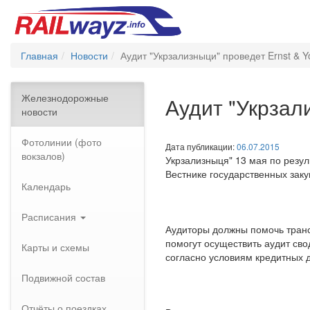
Главная
Новости
Аудит "Укрзализныци" проведет Ernst & Y
Железнодорожные
Аудит "Укрзал
новости
Фотолинии (фото
Дата публикации:
06.07.2015
вокзалов)
Укрзализныця" 13 мая по резул
Вестнике государственных заку
Календарь
Расписания
Аудиторы должны помочь транс
помогут осуществить аудит св
Карты и схемы
согласно условиям кредитных д
Подвижной состав
Отчёты о поездках