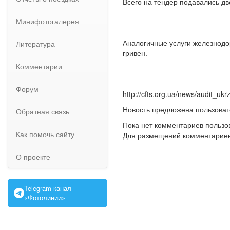
Всего на тендер подавались д
Минифотогалерея
Аналогичные услуги железнодор
Литература
гривен.
Комментарии
Форум
http://cfts.org.ua/news/audit_u
Новость предложена пользова
Обратная связь
Пока нет комментариев пользо
Как помочь сайту
Для размещений комментарие
О проекте
Telegram канал
«Фотолинии»