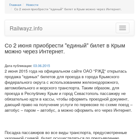
Главная
Новости
Со 2 июня приобрести "единый" билет в Крым можно через Интернет.
Railwayz.info
Toggle
navigatio
Со 2 июня приобрести "единый" билет в Крым
можно через Интернет.
Дата публикации:
03.06.2015
2 июня 2015 года на официальном сайте ОАО "РЖД" открылась
продажа "единых" билетов для проезда в города Крымского
федерального округа с использованием железнодорожного,
автомобильного и морского транспорта. Таким образом, для
проезда в Республику Крым и город Севастополь пассажиру не
обязательно идти в кассы, чтобы оформить проездной документ,
дающий право на получение услуги по перевозке по схеме поезд –
автобус – паром – автобус, а можно оформить его через Интернет.
Посадка пассажиров во все виды транспорта, предусмотренные
указанной схемой, будет осуществляться по предъявлению