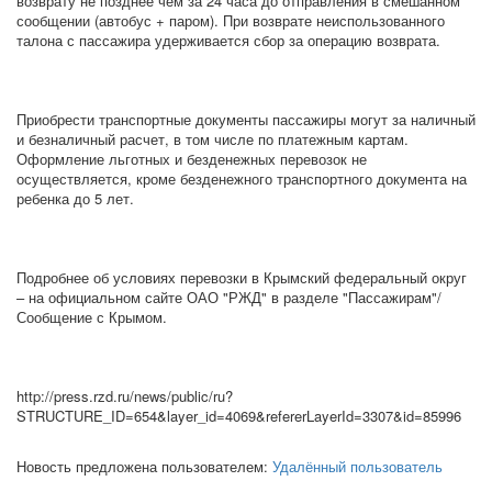
возврату не позднее чем за 24 часа до отправления в смешанном
сообщении (автобус + паром). При возврате неиспользованного
талона с пассажира удерживается сбор за операцию возврата.
Приобрести транспортные документы пассажиры могут за наличный
и безналичный расчет, в том числе по платежным картам.
Оформление льготных и безденежных перевозок не
осуществляется, кроме безденежного транспортного документа на
ребенка до 5 лет.
Подробнее об условиях перевозки в Крымский федеральный округ
– на официальном сайте ОАО "РЖД" в разделе "Пассажирам"/
Сообщение с Крымом.
http://press.rzd.ru/news/public/ru?
STRUCTURE_ID=654&layer_id=4069&refererLayerId=3307&id=85996
Новость предложена пользователем:
Удалённый пользователь