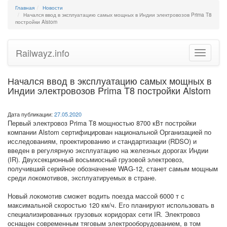
Главная
Новости
Начался ввод в эксплуатацию самых мощных в Индии электровозов Prima T8
постройки Alstom
Railwayz.info
Toggle
navigatio
Начался ввод в эксплуатацию самых мощных в
Индии электровозов Prima T8 постройки Alstom
Дата публикации:
27.05.2020
Первый электровоз Prima T8 мощностью 8700 кВт постройки
компании Alstom сертифицирован национальной Организацией по
исследованиям, проектированию и стандартизации (RDSO) и
введен в регулярную эксплуатацию на железных дорогах Индии
(IR). Двухсекционный восьмиосный грузовой электровоз,
получивший серийное обозначение WAG-12, станет самым мощным
среди локомотивов, эксплуатируемых в стране.
Новый локомотив сможет водить поезда массой 6000 т с
максимальной скоростью 120 км/ч. Его планируют использовать в
специализированных грузовых коридорах сети IR. Электровоз
оснащен современным тяговым электрооборудованием, в том