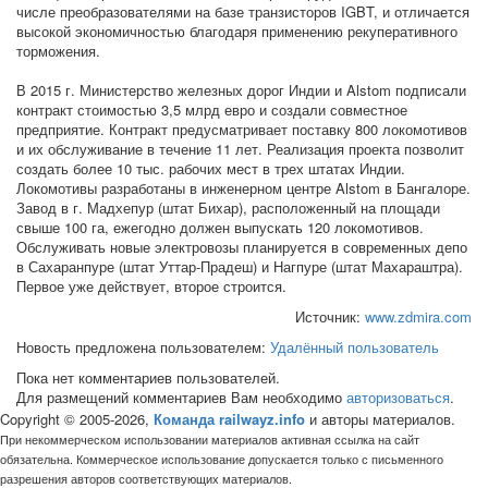
числе преобразователями на базе транзисторов IGBT, и отличается
высокой экономичностью благодаря применению рекуперативного
торможения.
В 2015 г. Министерство железных дорог Индии и Alstom подписали
контракт стоимостью 3,5 млрд евро и создали совместное
предприятие. Контракт предусматривает поставку 800 локомотивов
и их обслуживание в течение 11 лет. Реализация проекта позволит
создать более 10 тыс. рабочих мест в трех штатах Индии.
Локомотивы разработаны в инженерном центре Alstom в Бангалоре.
Завод в г. Мадхепур (штат Бихар), расположенный на площади
свыше 100 га, ежегодно должен выпускать 120 локомотивов.
Обслуживать новые электровозы планируется в современных депо
в Сахаранпуре (штат Уттар-Прадеш) и Нагпуре (штат Махараштра).
Первое уже действует, второе строится.
Источник:
www.zdmira.com
Новость предложена пользователем:
Удалённый пользователь
Пока нет комментариев пользователей.
Для размещений комментариев Вам необходимо
авторизоваться
.
Copyright © 2005-2026,
Команда railwayz.info
и авторы материалов.
При некоммерческом использовании материалов активная ссылка на сайт
обязательна. Коммерческое использование допускается только с письменного
разрешения авторов соответствующих материалов.