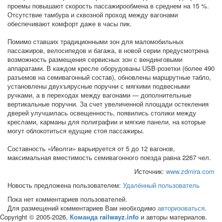
проемы повышают скорость пассажирообмена в среднем на 15 %.
Отсутствие тамбура и сквозной проход между вагонами
обеспечивают комфорт даже в часы пик.
Помимо ставших традиционными зон для маломобильных
пассажиров, велосипедов и багажа, в новой серии предусмотрена
возможность размещения сервисных зон с вендинговыми
аппаратами. В каждом кресле оборудованы USB-розетки (более 490
разъемов на семивагонный состав), обновлены маршрутные табло,
установлены двухъярусные поручни с мягкими подвесными
ручками, а в переходах между вагонами — дополнительные
вертикальные поручни. За счет увеличенной площади остекления
дверей улучшилась освещенность, появились столики между
креслами, карманы для полиграфии и мягкие панели, на которые
могут облокотиться едущие стоя пассажиры.
Составность «Иволги» варьируется от 5 до 12 вагонов,
максимальная вместимость семивагонного поезда равна 2267 чел.
Источник:
www.zdmira.com
Новость предложена пользователем:
Удалённый пользователь
Пока нет комментариев пользователей.
Для размещений комментариев Вам необходимо
авторизоваться
.
Copyright © 2005-2026,
Команда railwayz.info
и авторы материалов.