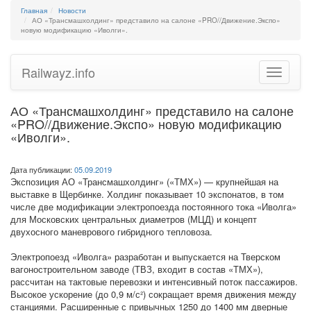
Главная
Новости
АО «Трансмашхолдинг» представило на салоне «PRO//Движение.Экспо»
новую модификацию «Иволги».
Railwayz.info
Toggle
navigatio
АО «Трансмашхолдинг» представило на салоне
«PRO//Движение.Экспо» новую модификацию
«Иволги».
Дата публикации:
05.09.2019
Экспозиция АО «Трансмашхолдинг» («ТМХ») — крупнейшая на
выставке в Щербинке. Холдинг показывает 10 экспонатов, в том
числе две модификации электропоезда постоянного тока «Иволга»
для Московских центральных диаметров (МЦД) и концепт
двухосного маневрового гибридного тепловоза.
Электропоезд «Иволга» разработан и выпускается на Тверском
вагоностроительном заводе (ТВЗ, входит в состав «ТМХ»),
рассчитан на тактовые перевозки и интенсивный поток пассажиров.
Высокое ускорение (до 0,9 м/с²) сокращает время движения между
станциями. Расширенные с привычных 1250 до 1400 мм дверные