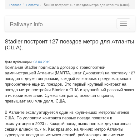
Главная
Новости
Stadler построит 127 поездов метро для Атланты (США).
Railwayz.info
Toggle
navigatio
Stadler построит 127 поездов метро для Атланты
(США).
Дата публикации:
03.04.2019
Компания Stadler подписала договор с транспортной
администрацией Атланты (MARTA, штат Джорджия) на поставку 127
поездов с двумя опционами, каждый из которых предусматривает
приобретение еще 25 поездов. Это первый крупный контракт на
поезда метро постройки Stadler в США и крупнейший разовый заказ
в истории компании. Сумма контракта, включая опционы,
превышает 600 млн долл. США.
В Атланте эксплуатируется один из крупнейших метрополитенов
США. По условиям контракта первые поезда появятся в
эксплуатации в 2023 г. Каждый поезд выполнен как двухвагонная
секция длиной 45,7 м. Как правило, на линиях метро Атланты
курсируют поезда из четырех секций, работающих по системе