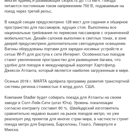
многих единиц и развивающих скорость до 113 км/ч. Поезда
питаются постоянным током напряжением 750 В, подаваемым на
поезд через третий рельс.
В каждой секции предусмотрено 128 мест для сидения и обширное
пространство для пассажиров, едущих стоя. Выполнены все
национальные требования по перевозке пассажиров с ограниченной
мобильностью. Дизайн салонов выполнен в светлых тонах, в зоне
дверей предусмотрено дополнительное светодиодное освещение.
Вагоны оборудованы портами для зарядки носимых устройств и
сетью Wi-Fi для доступа к сети Интернет. Особенностью поездов
станет увеличенное пространство для размещения багажа, что
удобно для поездок в международный аэропорт Хартсфилд-
Джексон Атланта, который является наиболее загруженным в мире.
Осенью 2018 г. MARTA одобрила программу развития транспортной
системы региона стоимостью 4 млрд долл. США.
Компания Stadler будет собирать поезда для Атланты на своем
заводе в Солт-Лейк-Сити (штат Юта). Уровень локализации
согласно контракту составит 60 %. Швейцарский изготовитель
сравнительно недавно вышел на рынок поездов метро, но уже
реализует ряд проектов для многих стран мира, в частности строит
поезда метро для Берлина, Барселоны, Глазго, Ливерпуля и
Минска.