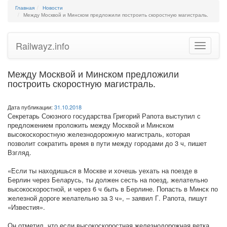
Главная
Новости
Между Москвой и Минском предложили построить скоростную магистраль.
Railwayz.info
Toggle
navigatio
Между Москвой и Минском предложили
построить скоростную магистраль.
Дата публикации:
31.10.2018
Секретарь Союзного государства Григорий Рапота выступил с
предложением проложить между Москвой и Минском
высокоскоростную железнодорожную магистраль, которая
позволит сократить время в пути между городами до 3 ч, пишет
Взгляд.
«Если ты находишься в Москве и хочешь уехать на поезде в
Берлин через Беларусь, ты должен сесть на поезд, желательно
высокоскоростной, и через 6 ч быть в Берлине. Попасть в Минск по
железной дороге желательно за 3 ч», – заявил Г. Рапота, пишут
«Известия».
Он отметил, что если высокоскоростная железнодорожная ветка