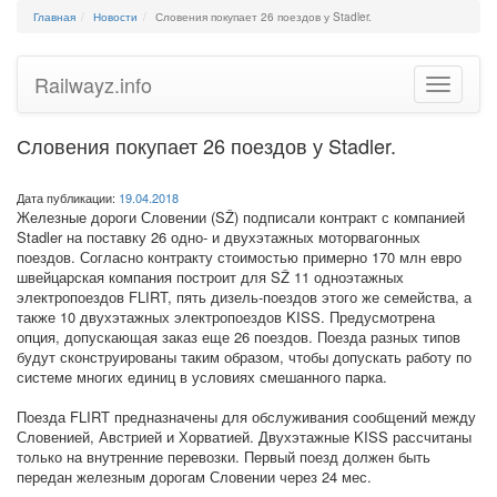
Главная
Новости
Словения покупает 26 поездов у Stadler.
Railwayz.info
Toggle
navigatio
Словения покупает 26 поездов у Stadler.
Дата публикации:
19.04.2018
Железные дороги Словении (SŽ) подписали контракт с компанией
Stadler на поставку 26 одно- и двухэтажных моторвагонных
поездов. Согласно контракту стоимостью примерно 170 млн евро
швейцарская компания построит для SŽ 11 одноэтажных
электропоездов FLIRT, пять дизель-поездов этого же семейства, а
также 10 двухэтажных электропоездов KISS. Предусмотрена
опция, допускающая заказ еще 26 поездов. Поезда разных типов
будут сконструированы таким образом, чтобы допускать работу по
системе многих единиц в условиях смешанного парка.
Поезда FLIRT предназначены для обслуживания сообщений между
Словенией, Австрией и Хорватией. Двухэтажные KISS рассчитаны
только на внутренние перевозки. Первый поезд должен быть
передан железным дорогам Словении через 24 мес.