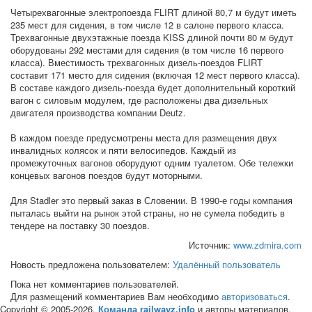
Четырехвагонные электропоезда FLIRT длиной 80,7 м будут иметь
235 мест для сидения, в том числе 12 в салоне первого класса.
Трехвагонные двухэтажные поезда KISS длиной почти 80 м будут
оборудованы 292 местами для сидения (в том числе 16 первого
класса). Вместимость трехвагонных дизель-поездов FLIRT
составит 171 место для сидения (включая 12 мест первого класса).
В составе каждого дизель-поезда будет дополнительный короткий
вагон с силовым модулем, где расположены два дизельных
двигателя производства компании Deutz.
В каждом поезде предусмотрены места для размещения двух
инвалидных колясок и пяти велосипедов. Каждый из
промежуточных вагонов оборудуют одним туалетом. Обе тележки
концевых вагонов поездов будут моторными.
Для Stadler это первый заказ в Словении. В 1990-е годы компания
пыталась выйти на рынок этой страны, но не сумела победить в
тендере на поставку 30 поездов.
Источник:
www.zdmira.com
Новость предложена пользователем:
Удалённый пользователь
Пока нет комментариев пользователей.
Для размещений комментариев Вам необходимо
авторизоваться
.
Copyright © 2005-2026,
Команда railwayz.info
и авторы материалов.