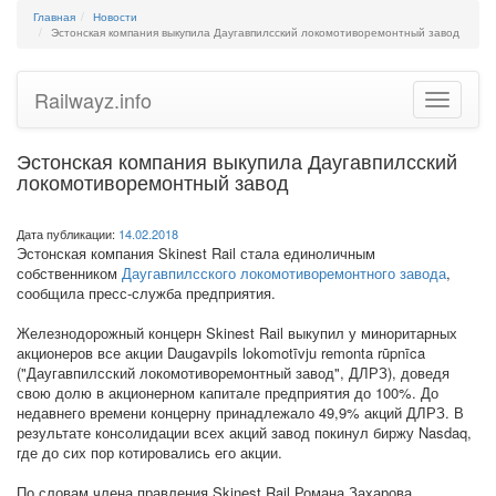
Главная
Новости
Эстонская компания выкупила Даугавпилсский локомотиворемонтный завод
Railwayz.info
Toggle
navigatio
Эстонская компания выкупила Даугавпилсский
локомотиворемонтный завод
Дата публикации:
14.02.2018
Эстонская компания Skinest Rail стала единоличным
собственником
Даугавпилсского локомотиворемонтного завода
,
сообщила пресс-служба предприятия.
Железнодорожный концерн Skinest Rail выкупил у миноритарных
акционеров все акции Daugavpils lokomotīvju remonta rūpnīca
("Даугавпилсский локомотиворемонтный завод", ДЛРЗ), доведя
свою долю в акционерном капитале предприятия до 100%. До
недавнего времени концерну принадлежало 49,9% акций ДЛРЗ. В
результате консолидации всех акций завод покинул биржу Nasdaq,
где до сих пор котировались его акции.
По словам члена правления Skinest Rail Романа Захарова,