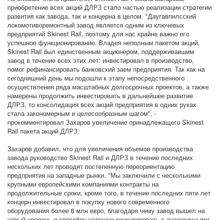
приобретение всех акций ДЛРЗ стало частью реализации стратегии
развития как завода, так и концерна в целом. "Даугавпилсский
локомотиворемонтный завод является одним из ключевых
предприятий Skinest Rail, поэтому для нас крайне важно его
успешное функционирование. Владея неполным пакетом акций,
Skinest Rail был единcтвенным акционером, поддерживавшим
завод в течение всех этих лет: инвестировал в производство,
помог рефинансировать банковский заем предприятия. Так как на
сегодняшний день мы подошли к этапу непосредственного
осуществления ряда масштабных долгосрочных проектов, а также
намерены продолжить инвестировать в дальнейшее развитие
ДЛРЗ, то консолидация всех акций предприятия в одних руках
стала закономерным и целесообразным шагом", -
прокомментировал Захаров увеличение принадлежащего Skinest
Rail пакета акций ДЛРЗ.
Захаров добавил, что для увеличения объемов производства
завода руководство Skinest Rail и ДЛРЗ в течение последних
нескольких лет проводят постепенную переориентацию
предприятия на западные рынки. "Мы заключили с несколькими
крупными европейскими компаниями контракты на
продолжительные сроки, кроме того, в течение последних пяти лет
концерн инвестировал в покупку нового современного
оборудования более 8 млн евро, благодаря чему завод вышел на
новый уровень и способен успешно конкурировать с аналогичными