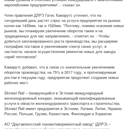
европейскими предприятиями", - сказал он.
Член правления ДЛРЗ Гатис Камарутс уточнил, что на
сегодняшний день растет спрос на услуги предприятия на рынках
колеи как 1435мм, так и 1520мм. "Поэтому, помимо освоения новых
рынков, мы планируем увеличение оборотов также и на
традиционных для нас направлениях, - отметил он. - Чтобы
добиться запланированного роста производства, мы расширяем
географию поставок и увеличиваем спектр своих услуг, в
частности, начали осуществление ремонтов новых для завода
серий тепловозов".
Камарутс добавил, что в связи со значительным увеличением
оборотов производства: на 75% в 2017 году, и прогнозируемым
ростом в текущем году, предприятие продолжит создание новых
рабочих мест.
Skinest Rail – базирующийся в Эстонии международный
железнодорожный концерн, оказывающий квалифицированные
услуги в области железнодорожного транспорта и строительства.
Skinest Rail имеет предприятия в Эстонии, Латвии, Литве, Украине,
России, Польше, Грузии, Казахстане, Финляндии и Хорватии.
АО "Даугавпилсский локомотиворемонтный завод" (ДЛРЗ) –