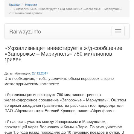
Главная
Новости
«Укрзализныця» инвестирует в ж/д-сообщение «Запорожье – Мариуполь»
780 миллионов гривен
Railwayz.info
Toggle
navigatio
«Укрзализныця» инвестирует в ж/д-сообщение
«Запорожье – Мариуполь» 780 миллионов
гривен
Дата публикации:
27.12.2017
Это необходимо, чтобы увеличить объем перевозок в горно-
металлургическом комплексе
«Укрализныця» инвестирует 780 миллионов гривен в
железнодорожное сообщение «Запорожье – Мариуполь». Об этом
во время заседания правительства рассказал и.о. председателя
ПАО «Укрзализныця» Евгений Кравцов, пишет «Укринформ».
«У нас есть участок между Запорожьем и Мариуполем,
проходящей через Волноваху и Камыш-Зарю. По этим участком
еще 1,5 года назад проходило до 10 грузовых поездов в сутки. В