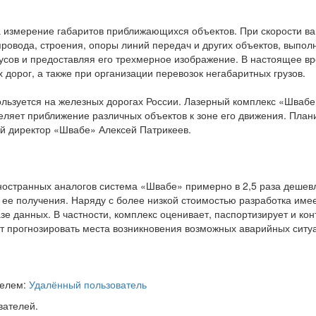
 измерение габаритов приближающихся объектов. При скорости ваг
провода, строения, опоры линий передач и других объектов, выполн
усов и предоставляя его трехмерное изображение. В настоящее вр
 дорог, а также при организации перевозок негабаритных грузов.
льзуется на железных дорогах России. Лазерный комплекс «Швабе»
яет приближение различных объектов к зоне его движения. Планир
й директор «Швабе» Алексей Патрикеев.
иностранных аналогов система «Швабе» примерно в 2,5 раза дешев
 ее получения. Наряду с более низкой стоимостью разработка имее
азе данных. В частности, комплекс оценивает, паспортизирует и 
яет прогнозировать места возникновения возможных аварийных ситу
телем:
Удалённый пользователь
вателей.