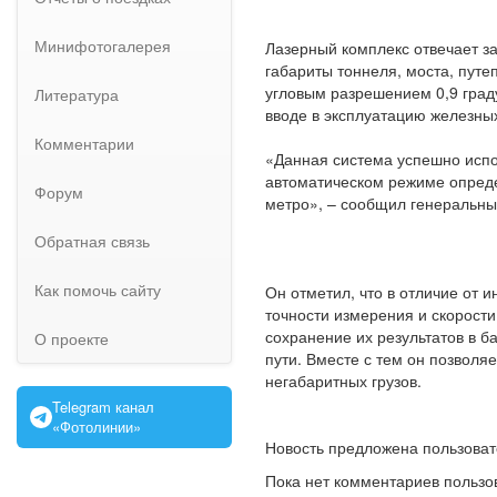
Минифотогалерея
Лазерный комплекс отвечает за
габариты тоннеля, моста, путе
угловым разрешением 0,9 град
Литература
вводе в эксплуатацию железных
Комментарии
«Данная система успешно испо
автоматическом режиме определ
Форум
метро», – сообщил генеральны
Обратная связь
Как помочь сайту
Он отметил, что в отличие от 
точности измерения и скорости
сохранение их результатов в б
О проекте
пути. Вместе с тем он позвол
негабаритных грузов.
Telegram канал
«Фотолинии»
Новость предложена пользова
Пока нет комментариев пользо