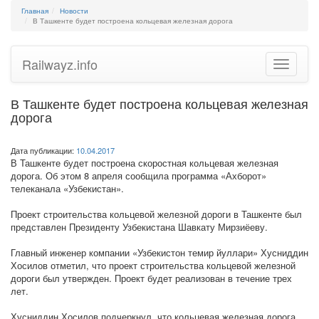
Главная
Новости
В Ташкенте будет построена кольцевая железная дорога
Railwayz.info
Toggle
navigatio
В Ташкенте будет построена кольцевая железная
дорога
Дата публикации:
10.04.2017
В Ташкенте будет построена скоростная кольцевая железная
дорога. Об этом 8 апреля сообщила программа «Ахборот»
телеканала «Узбекистан».
Проект строительства кольцевой железной дороги в Ташкенте был
представлен Президенту Узбекистана Шавкату Мирзиёеву.
Главный инженер компании «Узбекистон темир йуллари» Хусниддин
Хосилов отметил, что проект строительства кольцевой железной
дороги был утвержден. Проект будет реализован в течение трех
лет.
Хусниддин Хосилов подчеркнул, что кольцевая железная дорога