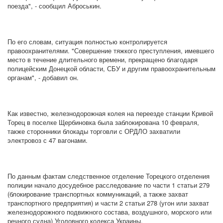
поезда", - сообщил Аброськин.
По его словам, ситуация полностью контролируется
правоохранителями. "Совершение тяжкого преступления, имевшего
место в течение длительного времени, прекращено благодаря
полицейским Донецкой области, СБУ и другим правоохранительным
органам", - добавил он.
Как известно, железнодорожная колея на переезде станции Кривой
Торец в поселке Щербиновка была заблокирована 10 февраля,
также сторонники блокады торговли с ОРДЛО захватили
электровоз с 47 вагонами.
По данным фактам следственное отделение Торецкого отделения
полиции начало досудебное расследование по части 1 статьи 279
(блокирование транспортных коммуникаций, а также захват
транспортного предприятия) и части 2 статьи 278 (угон или захват
железнодорожного подвижного состава, воздушного, морского или
речного судна) Уголовного кодекса Украины.