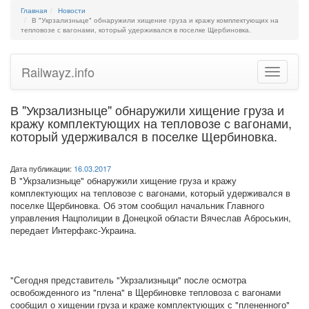
Главная
Новости
В "Укрзализныце" обнаружили хищение груза и кражу комплектующих на
тепловозе с вагонами, который удерживался в поселке Щербиновка.
Railwayz.info
Toggle
navigatio
В "Укрзализныце" обнаружили хищение груза и
кражу комплектующих на тепловозе с вагонами,
который удерживался в поселке Щербиновка.
Дата публикации:
16.03.2017
В "Укрзализныце" обнаружили хищение груза и кражу
комплектующих на тепловозе с вагонами, который удерживался в
поселке Щербиновка. Об этом сообщил начальник Главного
управления Нацполиции в Донецкой области Вячеслав Аброськин,
передает Интерфакс-Украина.
"Сегодня представитель "Укрзализныци" после осмотра
освобожденного из "плена" в Щербиновке тепловоза с вагонами
сообщил о хищении груза и краже комплектующих с "плененного"