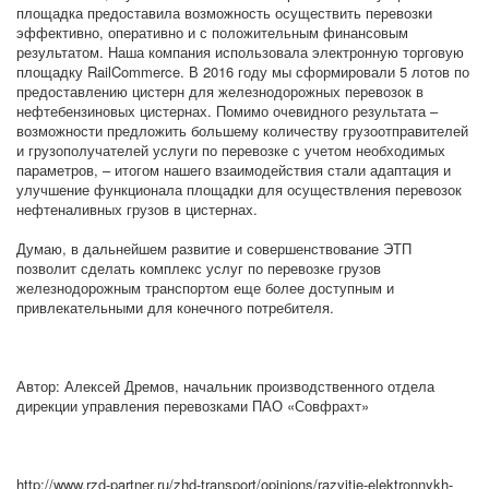
площадка предоставила возможность осуществить перевозки
эффективно, оперативно и с положительным финансовым
результатом. Наша компания использовала электронную торговую
площадку RailCommerce. В 2016 году мы сформировали 5 лотов по
предоставлению цистерн для железнодорожных перевозок в
нефтебензиновых цистернах. Помимо очевидного результата –
возможности предложить большему количеству грузоотправителей
и грузополучателей услуги по перевозке с учетом необходимых
параметров, – итогом нашего взаимодействия стали адаптация и
улучшение функционала площадки для осуществления перевозок
нефтеналивных грузов в цистернах.
Думаю, в дальнейшем развитие и совершенствование ЭТП
позволит сделать комплекс услуг по перевозке грузов
железнодорожным транспортом еще более доступным и
привлекательными для конечного потребителя.
Автор: Алексей Дремов, начальник производственного отдела
дирекции управления перевозками ПАО «Совфрахт»
http://www.rzd-partner.ru/zhd-transport/opinions/razvitie-elektronnykh-