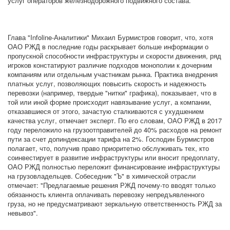
услуг операторов железнодорожного подвижного состава.
Глава "Infoline-Аналитики" Михаил Бурмистров говорит, что, хотя
ОАО РЖД в последние годы раскрывает больше информации о
пропускной способности инфраструктуры и скорости движения, ряд
игроков констатируют различие подходов монополии к дочерним
компаниям или отдельным участникам рынка. Практика внедрения
платных услуг, позволяющих повысить скорость и надежность
перевозки (например, твердые "нитки" графика), показывает, что в
той или иной форме происходит навязывание услуг, а компании,
отказавшиеся от этого, зачастую сталкиваются с ухудшением
качества услуг, отмечает эксперт. По его словам, ОАО РЖД в 2017
году переложило на грузоотправителей до 40% расходов на ремонт
пути за счет допиндексации тарифа на 2%. Господин Бурмистров
полагает, что, получив право приоритетно обслуживать тех, кто
соинвестирует в развитие инфраструктуры или вносит предоплату,
ОАО РЖД полностью переложит финансирование инфраструктуры
на грузовладельцев. Собеседник "Ъ" в химической отрасли
отмечает: "Предлагаемые решения РЖД почему-то вводят только
обязанность клиента оплачивать перевозку непредъявленного
груза, но не предусматривают зеркальную ответственность РЖД за
невывоз".