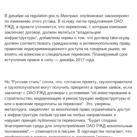
В декабре на regulation.gov.ru Минтранс опубликовал законопроект
по изменению этого устава. В основу легли предложения ОАО
РЖД, в проекте уточняется, что перевозчик, с которым компания
заключает договор, должен являться "владельцем
инфраструктуры", добавлены нормы о том, что договор take-or-pay
должен соответствовать гражданскому и антимонопольному праву,
правилам недискриминационного доступа на товарные рынки, не
влиять на воинские и специальные перевозки. Планируемый срок
вступления правок в силу — декабрь 2017 года.
Но "Русская сталь" сочла, что, согласно проекту, грузоотправители
и грузополучатели могут получить приоритет в приеме заявок, если
заключат с ОАО РЖД договоры с условиями "об инвестировании в
строительство, модернизацию и реконструкцию инфраструктуры и/
или о внесении предоплаты за перевозки". Это, уверены
металлурги, закрепляет за монополией право ограничивать доступ
к инфраструктуре любым грузам на любых направлениях и
нарушит принцип публичности перевозчика. "Будет создана
благоприятная среда для злоупотребления ОАО РЖД монопольным
положением",— отмечается в письме. В партнерстве полагают, что
преференции в рамках долгосрочных договоров "должны