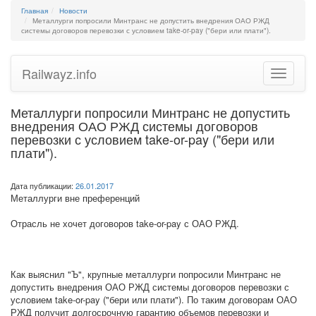
Главная
Новости
Металлурги попросили Минтранс не допустить внедрения ОАО РЖД
системы договоров перевозки с условием take-or-pay ("бери или плати").
Railwayz.info
Toggle
navigatio
Металлурги попросили Минтранс не допустить
внедрения ОАО РЖД системы договоров
перевозки с условием take-or-pay ("бери или
плати").
Дата публикации:
26.01.2017
Металлурги вне преференций
Отрасль не хочет договоров take-or-pay с ОАО РЖД.
Как выяснил "Ъ", крупные металлурги попросили Минтранс не
допустить внедрения ОАО РЖД системы договоров перевозки с
условием take-or-pay ("бери или плати"). По таким договорам ОАО
РЖД получит долгосрочную гарантию объемов перевозки и