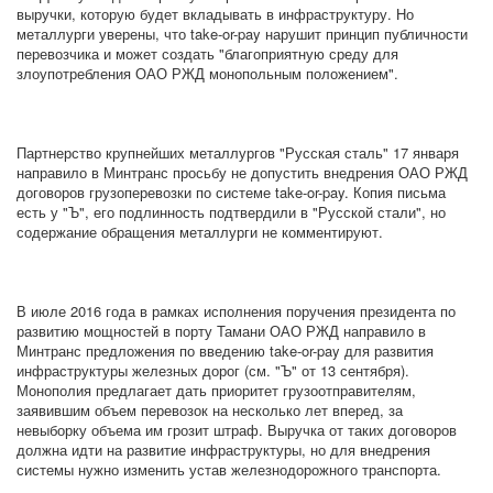
выручки, которую будет вкладывать в инфраструктуру. Но
металлурги уверены, что take-or-pay нарушит принцип публичности
перевозчика и может создать "благоприятную среду для
злоупотребления ОАО РЖД монопольным положением".
Партнерство крупнейших металлургов "Русская сталь" 17 января
направило в Минтранс просьбу не допустить внедрения ОАО РЖД
договоров грузоперевозки по системе take-or-pay. Копия письма
есть у "Ъ", его подлинность подтвердили в "Русской стали", но
содержание обращения металлурги не комментируют.
В июле 2016 года в рамках исполнения поручения президента по
развитию мощностей в порту Тамани ОАО РЖД направило в
Минтранс предложения по введению take-or-pay для развития
инфраструктуры железных дорог (см. "Ъ" от 13 сентября).
Монополия предлагает дать приоритет грузоотправителям,
заявившим объем перевозок на несколько лет вперед, за
невыборку объема им грозит штраф. Выручка от таких договоров
должна идти на развитие инфраструктуры, но для внедрения
системы нужно изменить устав железнодорожного транспорта.