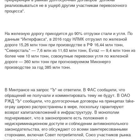
реализовываться не в ущерб другим участникам перевозочного
процесса".
На железную дорогу приходится до 90% отгрузки стали и угля. По
данным "Интерфакса", в 2016 году НЛМК отгрузил по железной
дороге 15,26 млн тонн при производстве в РФ 16,44 млн тонн,
"Северсталь" — 7,6 млн из 11,63 млн тонн, Evraz — 9,4 млн тонн из
более чем 10 млн тонн, совокупные перевозки угля по железной
дороге — 360 млн тонн при прогнозируемом Минэнерго
производстве за год 385 млн тонн.
В Минтрансе на запрос "Ъ" не ответили. В ФАС сообщили, что
обращений не получали и комментировать тему не будут. В ОАО
РЖД "Ъ" сообщили, что долгосрочные договоры на принципах take-
or-pay широко распространены в мире, поскольку гарантируют
возврат капиталовложений в инфраструктуру. В монополии
подчеркивают, что в законопроекте есть положения о
недискриминационном доступе и соблюдении антимонопольного
законодательства, его обсуждают со всеми заинтересованными
сторонами, включая Совет потребителей, Союз участников рынка