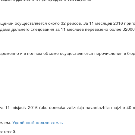
щении осуществляется около 32 рейсов. За 11 месяцев 2016 при
здами дальнего следования за 11 месяцев перевезено более 32000
временно и в полном объеме осуществляются перечисления в бюдж
/za-11-misjaciv-2016-roku-donecka-zaliznicja-navantazhila-majzhe-40-m
телем:
Удалённый пользователь
вателей.