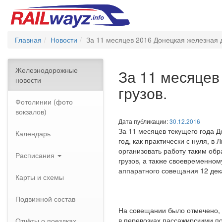
Главная
Новости
За 11 месяцев 2016 Донецкая железная д
Железнодорожные
За 11 месяцев
новости
грузов.
Фотолинии (фото
вокзалов)
Дата публикации:
30.12.2016
За 11 месяцев текущего года Д
Календарь
год, как практически с нуля,
организовать работу таким обр
Расписания
грузов, а также своевременном
аппаратного совещания 12 дек
Карты и схемы
Подвижной состав
На совещании было отмечено, 
в перевозках пассажирскими п
Отчёты о поездках