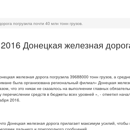
орога погрузила почти 40 млн тонн грузов.
 2016 Донецкая железная дорог
онецкая железная дорога погрузила 39688000 тонн грузов, а средн
 в Лимане была организована региональный филиал« Донецкая желез
азом, что это никак не сказалось на выполнении главных обязател
у перечислении средств в бюджеты всех уровней », - отметил нач
абря 2016.
что Донецкая железная дорога прилагает максимум усилий, чтобы
оездами дальнего и пригородного сообщений.