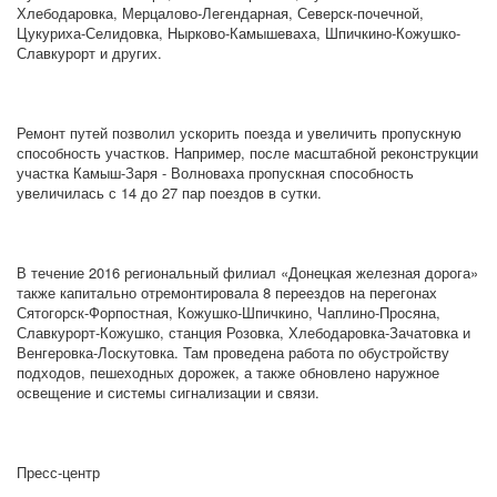
Хлебодаровка, Мерцалово-Легендарная, Северск-почечной,
Цукуриха-Селидовка, Нырково-Камышеваха, Шпичкино-Кожушко-
Славкурорт и других.
Ремонт путей позволил ускорить поезда и увеличить пропускную
способность участков. Например, после масштабной реконструкции
участка Камыш-Заря - Волноваха пропускная способность
увеличилась с 14 до 27 пар поездов в сутки.
В течение 2016 региональный филиал «Донецкая железная дорога»
также капитально отремонтировала 8 переездов на перегонах
Сятогорск-Форпостная, Кожушко-Шпичкино, Чаплино-Просяна,
Славкурорт-Кожушко, станция Розовка, Хлебодаровка-Зачатовка и
Венгеровка-Лоскутовка. Там проведена работа по обустройству
подходов, пешеходных дорожек, а также обновлено наружное
освещение и системы сигнализации и связи.
Пресс-центр