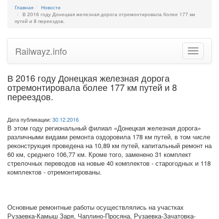
Главная
Новости
В 2016 году Донецкая железная дорога отремонтировала более 177 км
путей и 8 переездов.
Railwayz.info
Toggle
navigatio
В 2016 году Донецкая железная дорога
отремонтировала более 177 км путей и 8
переездов.
Дата публикации:
30.12.2016
В этом году региональный филиал «Донецкая железная дорога»
различными видами ремонта оздоровила 178 км путей, в том числе
реконструкция проведена на 10,89 км путей, капитальный ремонт на
60 км, среднего 106,77 км. Кроме того, заменено 31 комплект
стрелочных переводов на новые 40 комплектов - старогодных и 118
комплектов - отремонтированы.
Основные ремонтные работы осуществлялись на участках
Рузаевка-Камыш Заря, Чаплино-Просяна, Рузаевка-Зачатовка-