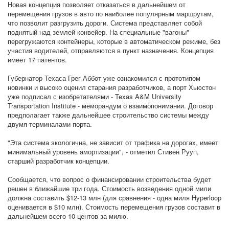
Новая концепция позволяет отказаться в дальнейшем от
перемещения грузов в авто по наиболее популярным маршрутам,
что позволит разгрузить дороги. Система представляет собой
поднятый над землей конвейер. На специальные "вагоны"
перегружаются контейнеры, которые в автоматическом режиме, без
участия водителей, отправляются в пункт назначения. Концепция
имеет 17 патентов.
Губернатор Техаса Грег Аббот уже ознакомился с прототипом
новинки и высоко оценил старания разработчиков, а порт Хьюстон
уже подписал с изобретателями - Texas A&M University
Transportation Institute - меморандум о взаимопонимании. Договор
предполагает также дальнейшее строительство системы между
двумя терминалами порта.
"Эта система экологична, не зависит от трафика на дорогах, имеет
минимальный уровень амортизации", - отметил Стивен Рууп,
старший разработчик концепции.
Сообщается, что вопрос о финансировании строительства будет
решен в ближайшие три года. Стоимость возведения одной мили
должна составить $12-13 млн (для сравнения - одна миля Hyperloop
оценивается в $10 млн). Стоимость перемещения грузов составит в
дальнейшем всего 10 центов за милю.