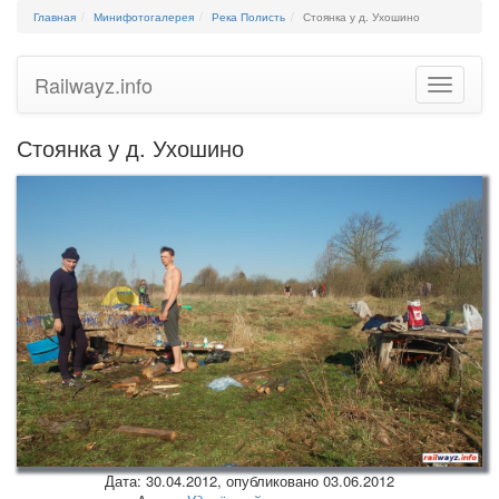
Главная
Минифотогалерея
Река Полисть
Стоянка у д. Ухошино
Railwayz.info
Toggle
navigatio
Стоянка у д. Ухошино
Дата:
30.04.2012
, опубликовано 03.06.2012