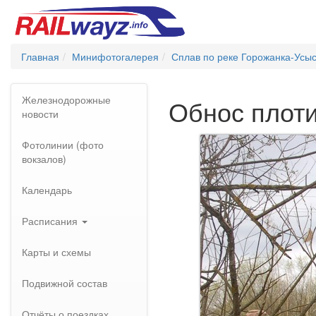
Главная
Минифотогалерея
Сплав по реке Горожанка-Усы
Железнодорожные
Обнос плоти
новости
Фотолинии (фото
вокзалов)
Календарь
Расписания
Карты и схемы
Подвижной состав
Отчёты о поездках