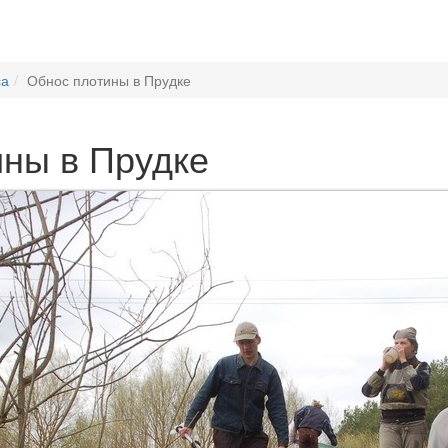
са
Обнос плотины в Прудке
ны в Прудке