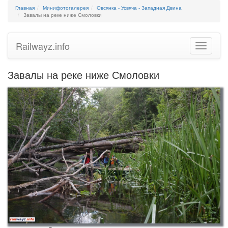
Главная
Минифотогалерея
Овсянка - Усвяча - Западная Двина
Завалы на реке ниже Смоловки
Railwayz.info
Toggle
navigatio
Завалы на реке ниже Смоловки