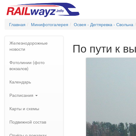
Главная
Минифотогалерея
Освея - Дегтяревка - Свольна
Железнодорожные
По пути к в
новости
Фотолинии (фото
вокзалов)
Календарь
Расписания
Карты и схемы
Подвижной состав
Отчёты о поездках