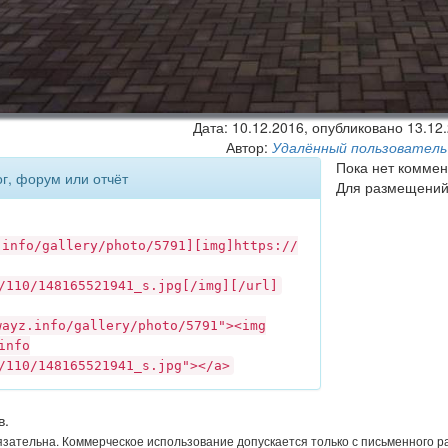
Дата:
10.12.2016
, опубликовано 13.12
Автор:
Удалённый пользователь
Пока нет коммен
ог, форум или отчёт
Для размещений
.info
/gallery/photo/5791][img]https://
/110/148165521941_s.jpg[/img][/url]
wayz.info
/gallery/photo/5791"><img
info
/110/148165521941_s.jpg"></a>
в.
язательна. Коммерческое использование допускается только с письменного 