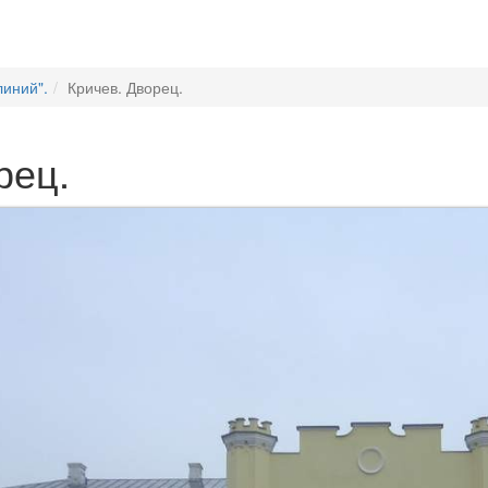
линий".
Кричев. Дворец.
рец.