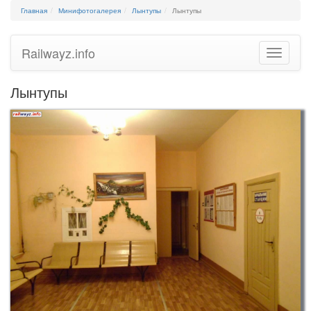
Главная
Минифотогалерея
Лынтупы
Лынтупы
Railwayz.info
Toggle
navigatio
Лынтупы