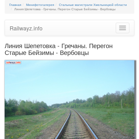
Главная
Минифотогалерея
Стальные магистрали Хмельницкой области
Линия Шепетовка - Гречаны. Перегон Старые Бейзимы - Вербовцы
Railwayz.info
Toggle
navigatio
Линия Шепетовка - Гречаны. Перегон
Старые Бейзимы - Вербовцы