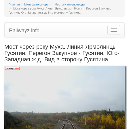
Главная
Минифотогалерея
Мосты и путепроводы
Мост через реку Муха. Линия Ярмолинцы - Гусятин. Перегон Закупное -
Гусятин, Юго-Западная ж.д. Вид в сторону Гусятина
Railwayz.info
Toggle
navigatio
Мост через реку Муха. Линия Ярмолинцы -
Гусятин. Перегон Закупное - Гусятин, Юго-
Западная ж.д. Вид в сторону Гусятина