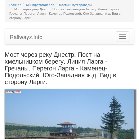
Главная
Минифотогалерея
Мосты и путепроводы
Мост через реку Днестр. Пост на хмельницком берегу. Линия Ларга -
Гречаны. Перегон Ларга - Каменец-Подольский, Юго-Западная ж.д. Вид в
сторону Ларги.
Railwayz.info
Toggle
navigatio
Мост через реку Днестр. Пост на
хмельницком берегу. Линия Ларга -
Гречаны. Перегон Ларга - Каменец-
Подольский, Юго-Западная ж.д. Вид в
сторону Ларги.