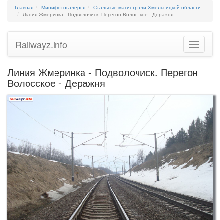
Главная
Минифотогалерея
Стальные магистрали Хмельницкой области
Линия Жмеринка - Подволочиск. Перегон Волосское - Деражня
Railwayz.info
Toggle
navigatio
Линия Жмеринка - Подволочиск. Перегон
Волосское - Деражня