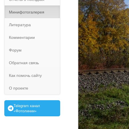
Минифотогалерея
Литература
Комментарии
Форум
Обратная связь
Как помочь сайту
О проекте
Telegram канал
«Фотолинии»