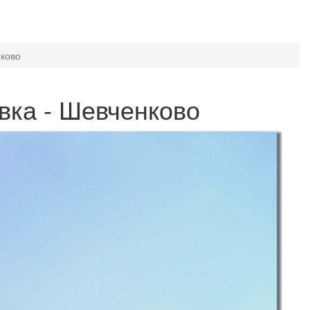
нково
вка - Шевченково