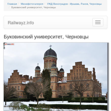
Главная
Минифотогалерея
УЖД Виноградов - Иршава, Рахов, Черновцы
Буковинский университет, Черновцы
Railwayz.info
Toggle
navigatio
Буковинский университет, Черновцы